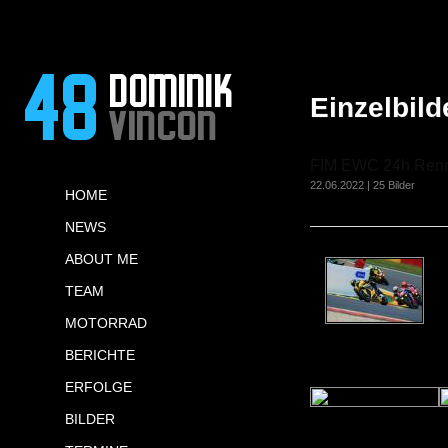
Einzelbild
FIM EWC 24h Ren
22.06.2022 | 25 Bilder
HOME
NEWS
ABOUT ME
TEAM
MOTORRAD
BERICHTE
ERFOLGE
BILDER